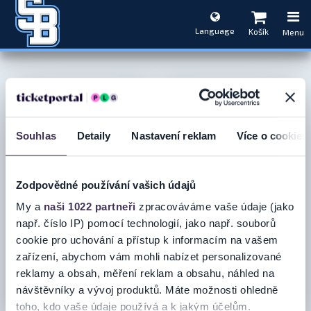
Language
Košík
Menu
Souhlas
Detaily
Nastavení reklam
Více o cookies
Zodpovědné používání vašich údajů
My a
naši 1022 partneři
zpracováváme vaše údaje (jako
např. číslo IP) pomocí technologií, jako např. souborů
LETNÁ VÝZVA SLOVAN+
HC SLOVAN BRATISLAVA
PERMANENTKA 2026/2027
cookie pro uchování a přístup k informacím na vašem
zařízení, abychom vám mohli nabízet personalizované
reklamy a obsah, měření reklam a obsahu, náhled na
31.5.2027
Bratislava
Bratislava
návštěvníky a vývoj produktů. Máte možnosti ohledně
toho, kdo vaše údaje používá a k jakým účelům.